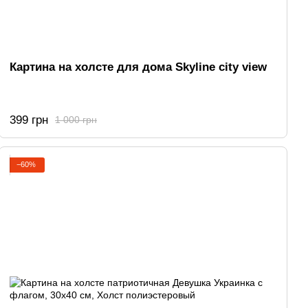
Картина на холсте для дома Skyline city view
399 грн
1 000 грн
−60%