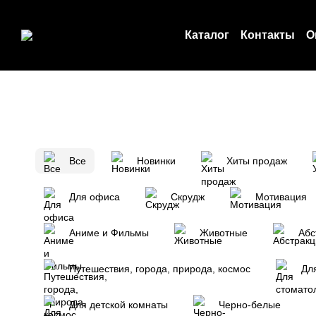
Перейти к основному контенту
Каталог
Контакты
О
Пользовательское с
О нас
Все
Новинки
Хиты продаж
Для офиса
Скрудж
Мотивация
Аниме и Фильмы
Животные
Абс
Путешествия, города, природа, космос
Дл
Для детской комнаты
Черно-белые