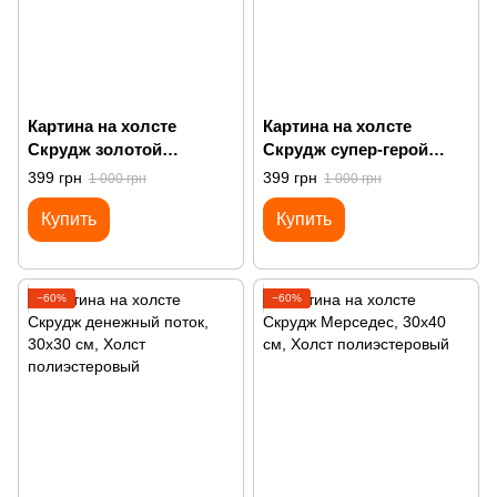
Картина на холсте
Картина на холсте
Скрудж золотой
Скрудж супер-герой
средний палец
доллар
399 грн
399 грн
1 000 грн
1 000 грн
Купить
Купить
−60%
−60%