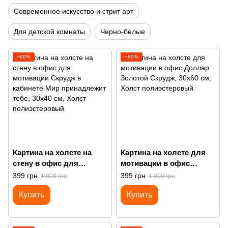
Современное искусство и стрит арт
Для детской комнаты
Черно-белые
−60%
−60%
Картина на холсте на
Картина на холсте для
стену в офис для
мотивации в офис
мотивации Скрудж в
Доллар Золотой Скрудж
399 грн
399 грн
1 000 грн
1 000 грн
кабинете Мир
Купить
Купить
принадлежит тебе