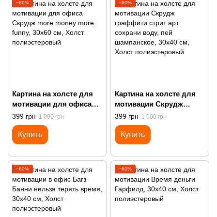
−60%
−60%
Картина на холсте для
Картина на холсте для
мотивации для офиса
мотивации Скрудж
Скрудж more money
граффити стрит арт
399 грн
399 грн
1 000 грн
1 000 грн
more funny
сохрани воду, пей
Купить
Купить
шампанское
−60%
−60%