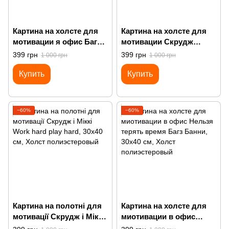
Картина на холсте для
Картина на холсте для
мотивации я офис Багз
мотивации Скрудж
Банни в кресле
золотой Луи Виттон
399 грн
399 грн
1 000 грн
1 000 грн
доллары синий
Купить
Купить
−60%
−60%
Картина на полотні для
Картина на холсте для
мотивації Скрудж і Міккі
миотивации в офис
Work hard play hard
Нельзя терять время