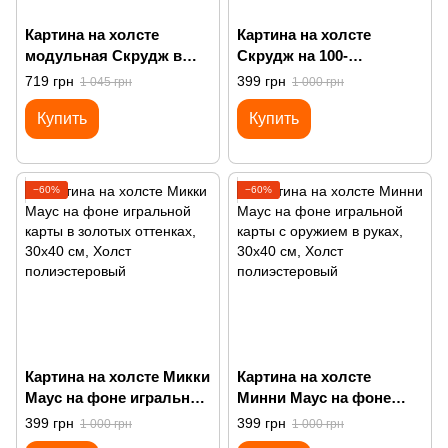
Картина на холсте
Картина на холсте
модульная Скрудж в
Скрудж на 100-
стиле граффити
доларовой купюре
719 грн
399 грн
1 045 грн
1 000 грн
Купить
Купить
−60%
−60%
Картина на холсте Микки
Картина на холсте
Маус на фоне игральной
Минни Маус на фоне
карты в золотых
игральной карты с
399 грн
399 грн
1 000 грн
1 000 грн
оттенках
оружием в руках