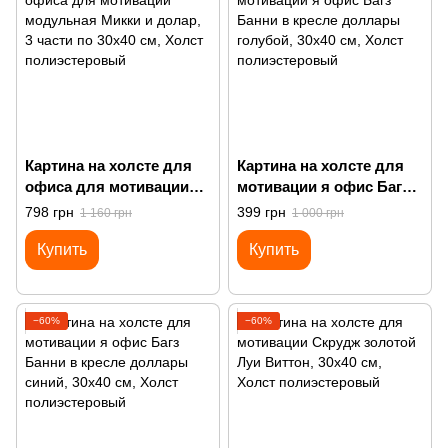
Картина на холсте для
Картина на холсте для
офиса для мотивации
мотивации я офис Багз
модульная Микки и
Банни в кресле
798 грн
399 грн
1 160 грн
1 000 грн
долар
доллары голубой
Купить
Купить
−60%
−60%