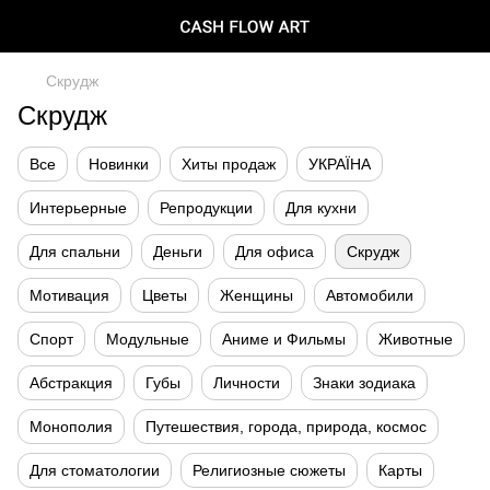
Скрудж
Скрудж
Все
Новинки
Хиты продаж
УКРАЇНА
Интерьерные
Репродукции
Для кухни
Для спальни
Деньги
Для офиса
Скрудж
Мотивация
Цветы
Женщины
Автомобили
Спорт
Модульные
Аниме и Фильмы
Животные
Абстракция
Губы
Личности
Знаки зодиака
Монополия
Путешествия, города, природа, космос
Для стоматологии
Религиозные сюжеты
Карты