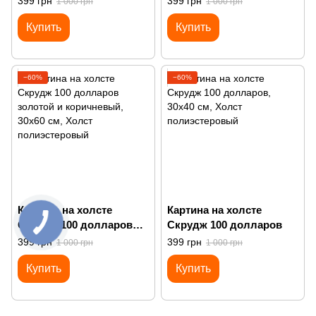
399 грн
399 грн
1 000 грн
1 000 грн
Багз Банни
Купить
Купить
−60%
−60%
Картина на холсте
Картина на холсте
Скрудж 100 долларов
Скрудж 100 долларов
золотой и коричневый
399 грн
399 грн
1 000 грн
1 000 грн
Купить
Купить