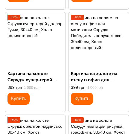
−60%
−60%
Картина на холсте
Картина на холсте на
Скрудж супер-герой
стену в офис для
доллар Гуччи
мотивации Скрудж
399 грн
399 грн
1 000 грн
1 000 грн
Победитель получает
Купить
Купить
все
−60%
−60%