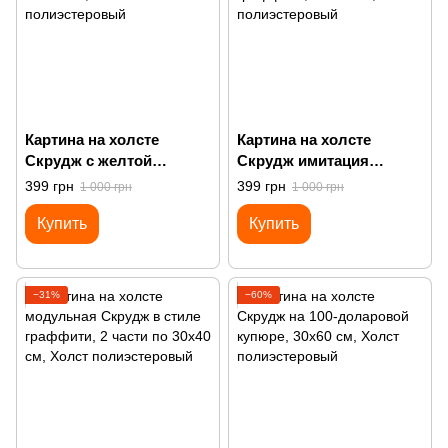
Картина на холсте
Картина на холсте
Скрудж с желтой
Скрудж имитация
надписью
рисунка граффити
399 грн
399 грн
1 000 грн
1 000 грн
Купить
Купить
−31%
−60%