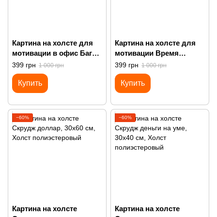
Картина на холсте для
Картина на холсте для
мотивации в офис Багз
мотивации Время
Банни нельзя терять
деньги Гарфилд
399 грн
399 грн
1 000 грн
1 000 грн
время
Купить
Купить
−60%
−60%
Картина на холсте
Картина на холсте