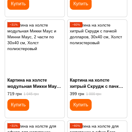
Купить
Купить
−31%
−60%
Картина на холсте
Картина на холсте
модульная Микки Маус
хитрый Скрудж с пачкой
и Минни Маус
долларов
719 грн
399 грн
1 045 грн
1 000 грн
Купить
Купить
−31%
−60%