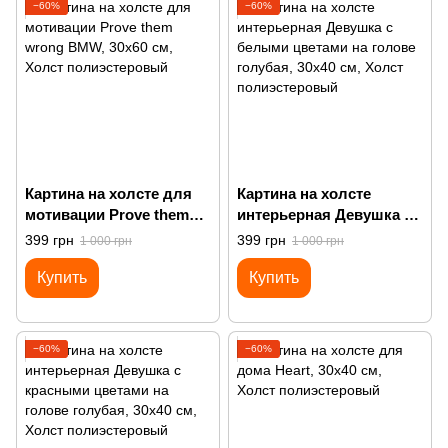
−60%
−60%
Картина на холсте для
Картина на холсте
мотивации Prove them
интерьерная Девушка с
wrong BMW
белыми цветами на
399 грн
399 грн
1 000 грн
1 000 грн
голове голубая
Купить
Купить
−60%
−60%