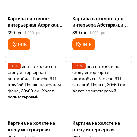
Картина на холсте
Картина на холсте для
интерьерная Африканка
интерьера Абстаракция
и леопарды
сине-голубая и песок
399 грн
399 грн
1 000 грн
1 000 грн
Купить
Купить
−60%
−60%
Картина на холсте на
Картина на холсте на
стену интерьерная
стену интерьерная
автомобиль Porsche 911
автомобиль Porsche 911