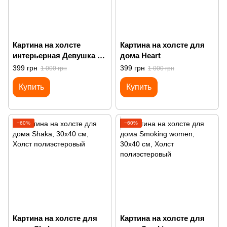
Картина на холсте
Картина на холсте для
интерьерная Девушка с
дома Heart
красными цветами на
399 грн
399 грн
1 000 грн
1 000 грн
голове голубая
Купить
Купить
−60%
−60%
Картина на холсте для
Картина на холсте для