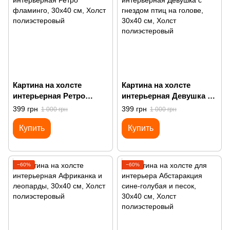
Картина на холсте
Картина на холсте
интерьерная Ретро
интерьерная Девушка с
фламинго
гнездом птиц на голове
399 грн
399 грн
1 000 грн
1 000 грн
Купить
Купить
−60%
−60%