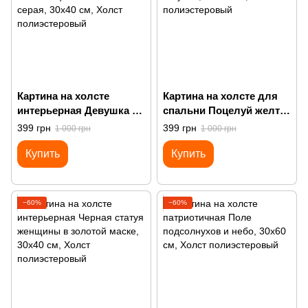
Картина на холсте
Картина на холсте для
интерьерная Девушка с
спальни Поцелуй желто-
белыми цветами на
голубой
399 грн
399 грн
1 000 грн
1 000 грн
голове серая
Купить
Купить
−60%
−60%