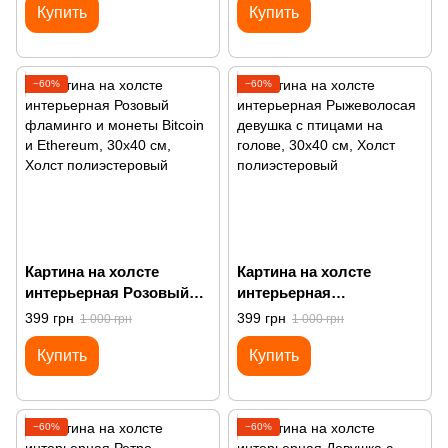
Купить
Купить
−60%
−60%
Картина на холсте
Картина на холсте
интерьерная Розовый
интерьерная
фламинго и монеты
Рыжеволосая девушка с
399 грн
399 грн
1 000 грн
1 000 грн
Bitcoin и Ethereum
птицами на голове
Купить
Купить
−60%
−60%