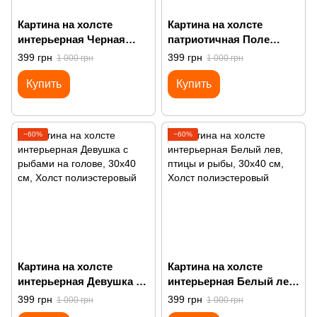
Картина на холсте
Картина на холсте
интерьерная Черная
патриотичная Поле
статуя женщины в
подсолнухов и небо
399 грн
399 грн
1 000 грн
1 000 грн
золотой маске
Купить
Купить
−60%
−60%
Картина на холсте
Картина на холсте
интерьерная Девушка с
интерьерная Белый лев,
рыбами на голове
птицы и рыбы
399 грн
399 грн
1 000 грн
1 000 грн