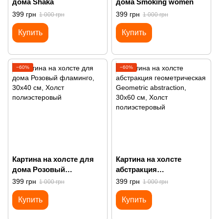
дома Shaka
дома Smoking women
399 грн
399 грн
1 000 грн
1 000 грн
Купить
Купить
−60%
−60%
Картина на холсте для
Картина на холсте
дома Розовый
абстракция
фламинго
геометрическая
399 грн
399 грн
1 000 грн
1 000 грн
Geometric abstraction
Купить
Купить