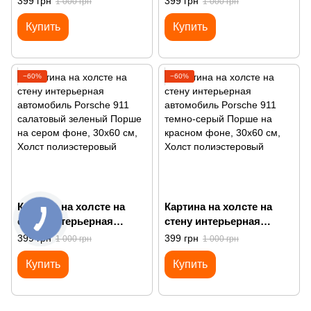
399 грн
399 грн
1 000 грн
1 000 грн
голубой Порше на
зеленый Порше
Купить
Купить
желтом фоне
−60%
−60%
Картина на холсте на
Картина на холсте на
стену интерьерная
стену интерьерная
автомобиль Porsche 911
автомобиль Porsche 911
399 грн
399 грн
1 000 грн
1 000 грн
салатовый зеленый
темно-серый Порше на
Купить
Купить
Порше на сером фоне
красном фоне