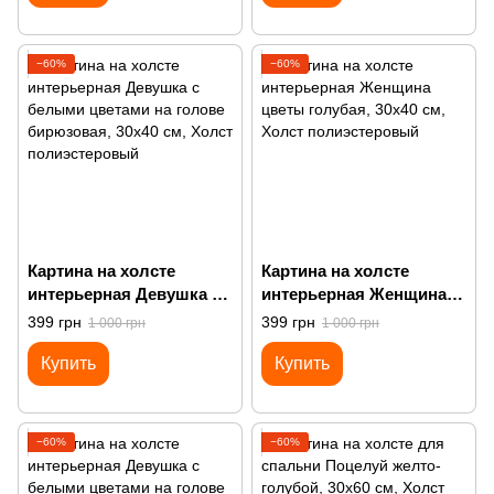
−60%
−60%
Картина на холсте
Картина на холсте
интерьерная Девушка с
интерьерная Женщина
белыми цветами на
цветы голубая
399 грн
399 грн
1 000 грн
1 000 грн
голове бирюзовая
Купить
Купить
−60%
−60%