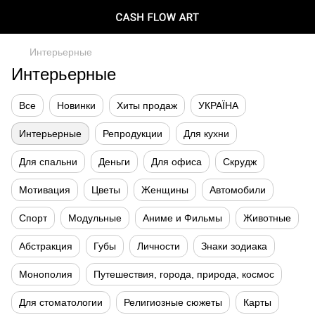
Интерьерные
Интерьерные
Все
Новинки
Хиты продаж
УКРАЇНА
Интерьерные
Репродукции
Для кухни
Для спальни
Деньги
Для офиса
Скрудж
Мотивация
Цветы
Женщины
Автомобили
Спорт
Модульные
Аниме и Фильмы
Животные
Абстракция
Губы
Личности
Знаки зодиака
Монополия
Путешествия, города, природа, космос
Для стоматологии
Религиозные сюжеты
Карты