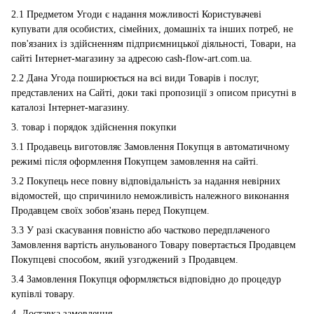
2.1 Предметом Угоди є надання можливості Користувачеві
купувати для особистих, сімейних, домашніх та інших потреб, не
пов'язаних із здійсненням підприємницької діяльності, Товари, на
сайті Інтернет-магазину за адресою cash-flow-art.com.ua.
2.2 Дана Угода поширюється на всі види Товарів і послуг,
представлених на Сайті, доки такі пропозиції з описом присутні в
каталозі Інтернет-магазину.
3. товар і порядок здійснення покупки
3.1 Продавець виготовляє Замовлення Покупця в автоматичному
режимі після оформлення Покупцем замовлення на сайті.
3.2 Покупець несе повну відповідальність за надання невірних
відомостей, що спричинило неможливість належного виконання
Продавцем своїх зобов'язань перед Покупцем.
3.3 У разі скасування повністю або частково передплаченого
Замовлення вартість анульованого Товару повертається Продавцем
Покупцеві способом, який узгоджений з Продавцем.
3.4 Замовлення Покупця оформляється відповідно до процедур
купівлі товару.
4. Доставка замовлення