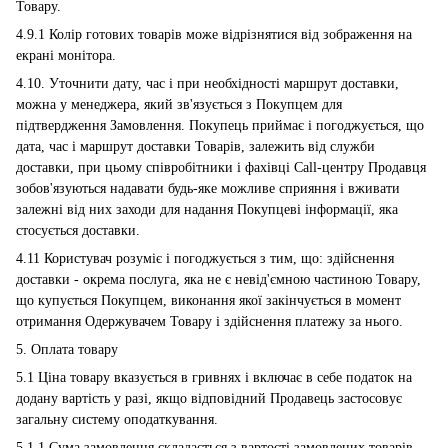
Товару.
4.9.1 Колір готових товарів може відрізнятися від зображення на
екрані монітора.
4.10. Уточнити дату, час і при необхідності маршрут доставки,
можна у менеджера, який зв'язується з Покупцем для
підтвердження Замовлення. Покупець приймає і погоджується, що
дата, час і маршрут доставки Товарів, залежить від служби
доставки, при цьому співробітники і фахівці Сall-центру Продавця
зобов'язуються надавати будь-яке можливе сприяння і вживати
залежні від них заходи для надання Покупцеві інформації, яка
стосується доставки.
4.11 Користувач розуміє і погоджується з тим, що: здійснення
доставки - окрема послуга, яка не є невід'ємною частиною Товару,
що купується Покупцем, виконання якої закінчується в момент
отримання Одержувачем Товару і здійснення платежу за нього.
5. Оплата товару
5.1 Ціна товару вказується в гривнях і включає в себе податок на
додану вартість у разі, якщо відповідний Продавець застосовує
загальну систему оподаткування.
5.1.1 Сума замовлення складається з вартості замовлених товарів.