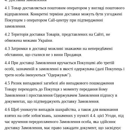
4.1 Товар доставляється поштовим оператором у вигляді поштового
відправлення. Конкретні терміни доставки можуть бути узгоджені
Покупцем з оператором Call-центру при підтвердженні
замовлення.
4.2 Територія доставки Товарів, представлених на Сайті, не
обмежена межами України.
4.3 Затримки в доставці можливі зважаючи на непередбачені
обставини, що сталися не з вини Продавця.
4.4 При доставці Замовлення вручається Покупцеві або третій
особі, зазначеній в замовленні в якості одержувача (далі Покупець і
третя особа іменуються "Одержувач").
4.5 Ризик випадкової загибелі або випадкового пошкодження
Товару переходить до Покупця з моменту передання йому
Замовлення і проставлення Одержувачем Замовлення підпису в
документах, що підтверджують доставку Замовлення.
4.6 Щоб уникнути випадків шахрайства, а також для виконання
взятих на себе зобов'язань, зазначених у пункті 4.4. цієї Угоди, під
час вручення передоплаченого Замовлення особа, яка здійснює
доставку Замовлення, має право зажадати документ, що засвідчує