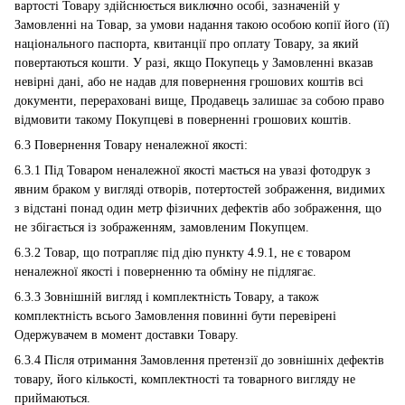
вартості Товару здійснюється виключно особі, зазначеній у
Замовленні на Товар, за умови надання такою особою копії його (її)
національного паспорта, квитанції про оплату Товару, за який
повертаються кошти. У разі, якщо Покупець у Замовленні вказав
невірні дані, або не надав для повернення грошових коштів всі
документи, перераховані вище, Продавець залишає за собою право
відмовити такому Покупцеві в поверненні грошових коштів.
6.3 Повернення Товару неналежної якості:
6.3.1 Під Товаром неналежної якості мається на увазі фотодрук з
явним браком у вигляді отворів, потертостей зображення, видимих
з відстані понад один метр фізичних дефектів або зображення, що
не збігається із зображенням, замовленим Покупцем.
6.3.2 Товар, що потрапляє під дію пункту 4.9.1, не є товаром
неналежної якості і поверненню та обміну не підлягає.
6.3.3 Зовнішній вигляд і комплектність Товару, а також
комплектність всього Замовлення повинні бути перевірені
Одержувачем в момент доставки Товару.
6.3.4 Після отримання Замовлення претензії до зовнішніх дефектів
товару, його кількості, комплектності та товарного вигляду не
приймаються.