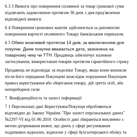
6.3.5 Вимоги про повернення сплаченої за товар грошової суми
підлягають задоволенню протягом 30 днів з дня пред'явлення
відповідної вимоги.
6.4 Повернення грошових коштів здійснюється за допомогою
повернення вартості оплаченого Товару банківським переказом.
Обмін можливий протягом 14 днів, за виключенням дня
6.5
покупки. Днем покупки вважається дата, зазначена на
товарному чеку чи ТТН.
Продавець забезпечує належне
застосування, використання товарів протягом гарантійного строку.
Продавець не відповідає за недоліки Товару, якщо вони виникли
після його передання Покупцеві внаслідок порушення Покупцем
правил користування або зберігання товару, дій третіх осіб, або
непереборної сили.
7. Конфіденційність та захист інформації
7.1 Персональні дані Користувача/Покупця обробляються
відповідно до Закону України "Про захист персональних даних"
№2297-VI від 01.06.2010. Особисті дані збираються виключно з
метою дотримання вимог, що діють у сфері регулювання
податкових відносин, відносин у сфері бухгалтерського обліку та