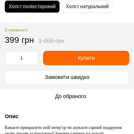
Холст поліестеровий
Холст натуральний
В наявності
399 грн
1 000 грн
Купити
Замовити швидко
До обраного
Опис
Бажаєте прикрасити свій інтер’єр чи шукаєте гарний подарунок
своїм друзям та близьким? Замовте картину на холсті!