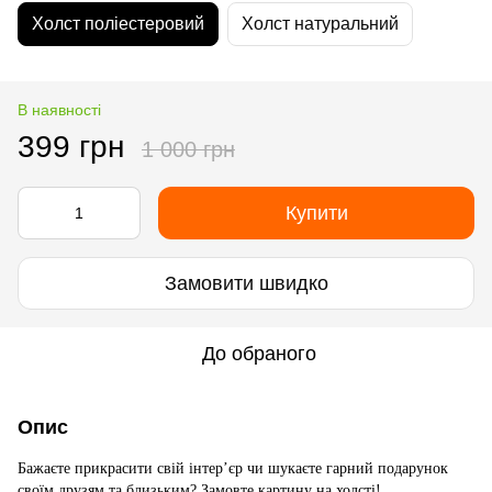
Холст поліестеровий
Холст натуральний
В наявності
399 грн
1 000 грн
Купити
Замовити швидко
До обраного
Опис
Бажаєте прикрасити свій інтер’єр чи шукаєте гарний подарунок
своїм друзям та близьким? Замовте картину на холсті!