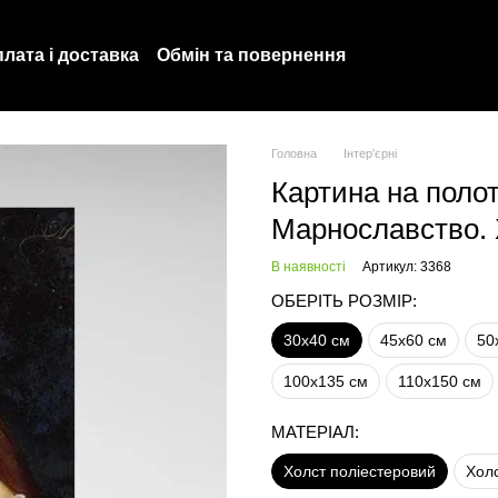
лата і доставка
Обмін та повернення
Політика конфіденційності
Про нас
Головна
Інтер'єрні
Картина на полотн
Марнославство. 
В наявності
Артикул: 3368
ОБЕРІТЬ РОЗМІР:
30х40 см
45х60 см
50
100х135 см
110х150 см
МАТЕРІАЛ:
Холст поліестеровий
Хол