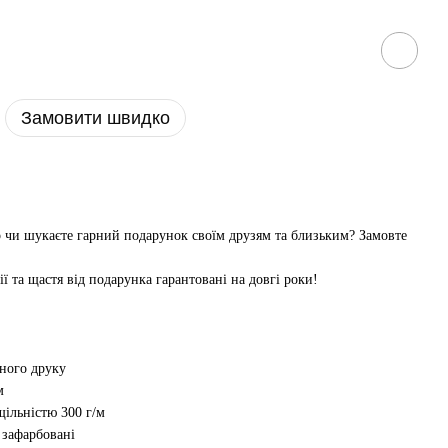
Замовити швидко
р чи шукаєте гарний подарунок своїм друзям та близьким? Замовте
ії та щастя від подарунка гарантовані на довгі роки!
рного друку
м
ільністю 300 г/м
і зафарбовані