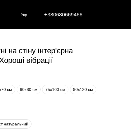
+380680669466
Укр
і на стіну інтер'єрна
Хороші вібрації
х70 см
60х80 см
75х100 см
90х120 см
ст натуральний