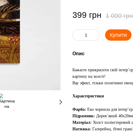
399 грн
1 000 грн
Купити
Опис
Бажаєте прикрасити свій інтер’є
картину на холсті!
Вау эфект, тільки позитивні емоц
Характеристики
Фарба:
Еко чорнила для інтер’є
Підрамник:
Дерев’яний 40х20м
Матеріал:
Холст поліестеровий щ
Натяжка:
Галерейна, бічні гран