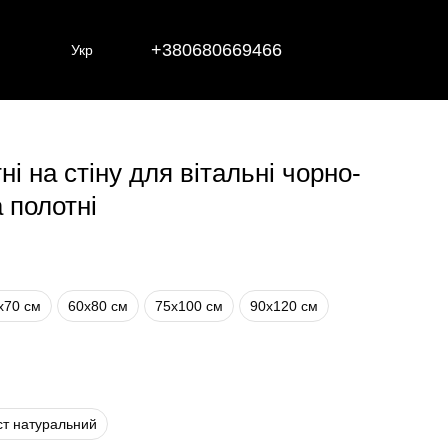
+380680669466
Укр
ні на стіну для вітальні чорно-
а полотні
х70 см
60х80 см
75х100 см
90х120 см
ст натуральний