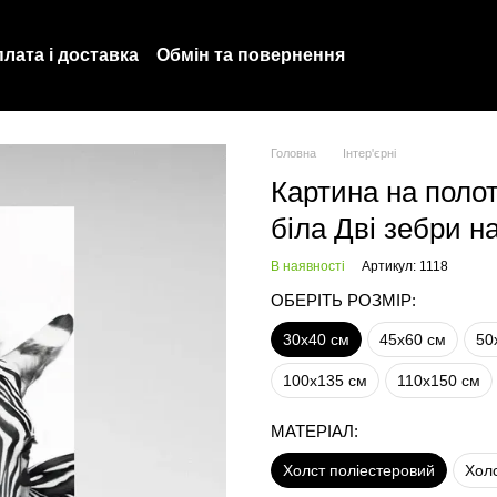
лата і доставка
Обмін та повернення
Політика конфіденційності
Про нас
Головна
Інтер'єрні
Картина на полот
біла Дві зебри н
В наявності
Артикул: 1118
ОБЕРІТЬ РОЗМІР:
30х40 см
45х60 см
50
100х135 см
110х150 см
МАТЕРІАЛ:
Холст поліестеровий
Хол