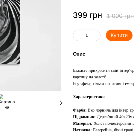
399 грн
1 000 грн
Купити
Опис
Бажаєте прикрасити свій інтер’є
картину на холсті!
Вау эфект, тільки позитивні емоц
Характеристики
Фарба:
Еко чорнила для інтер’є
Підрамник:
Дерев’яний 40х20м
Матеріал:
Холст поліестеровий щ
Натяжка:
Галерейна, бічні гран