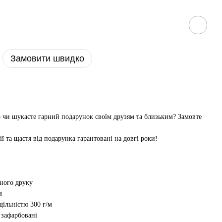
Замовити швидко
р чи шукаєте гарний подарунок своїм друзям та близьким? Замовте
ії та щастя від подарунка гарантовані на довгі роки!
рного друку
м
ільністю 300 г/м
і зафарбовані