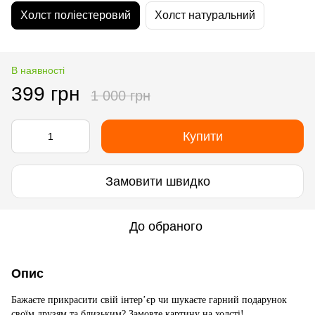
Холст поліестеровий
Холст натуральний
В наявності
399 грн
1 000 грн
Купити
Замовити швидко
До обраного
Опис
Бажаєте прикрасити свій інтер’єр чи шукаєте гарний подарунок
своїм друзям та близьким? Замовте картину на холсті!