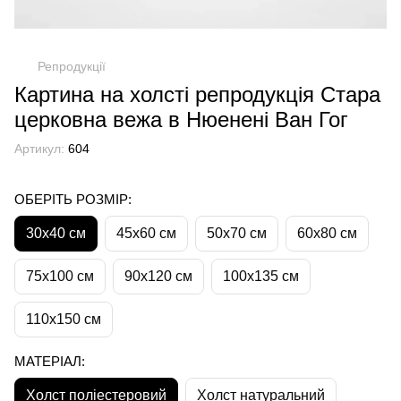
Репродукції
Картина на холсті репродукція Стара
церковна вежа в Нюенені Ван Гог
Артикул:
604
ОБЕРІТЬ РОЗМІР:
30х40 см
45х60 см
50х70 см
60х80 см
75х100 см
90х120 см
100х135 см
110х150 см
МАТЕРІАЛ:
Холст поліестеровий
Холст натуральний