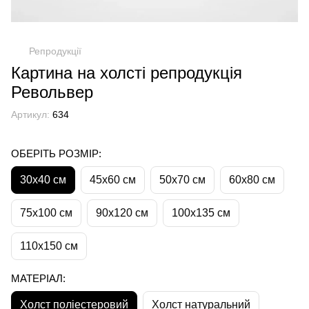
Репродукції
Картина на холсті репродукція
Револьвер
Артикул:
634
ОБЕРІТЬ РОЗМІР:
30х40 см
45х60 см
50х70 см
60х80 см
75х100 см
90х120 см
100х135 см
110х150 см
МАТЕРІАЛ:
Холст поліестеровий
Холст натуральний