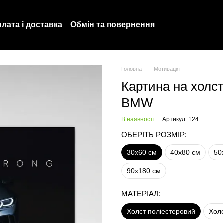
лата і доставка
Обмін та повернення
Політика конфіденційності
Про нас
Головна
Мотивація
Картина на холст
BMW
В наявності
Артикул: 124
ОБЕРІТЬ РОЗМІР:
30х60 см
40х80 см
50
90х180 см
МАТЕРІАЛ:
Холст поліестеровий
Хол