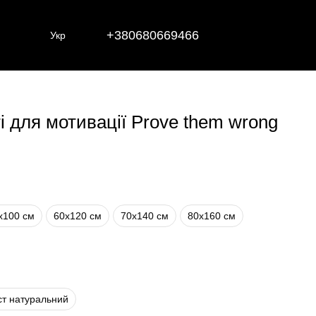
+380680669466
Укр
і для мотивації Prove them wrong
х100 см
60х120 см
70х140 см
80х160 см
ст натуральний