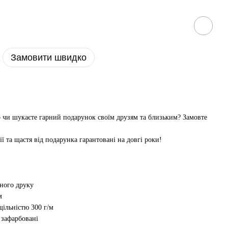
Замовити швидко
р чи шукаєте гарний подарунок своїм друзям та близьким? Замовте
ії та щастя від подарунка гарантовані на довгі роки!
рного друку
м
ільністю 300 г/м
і зафарбовані