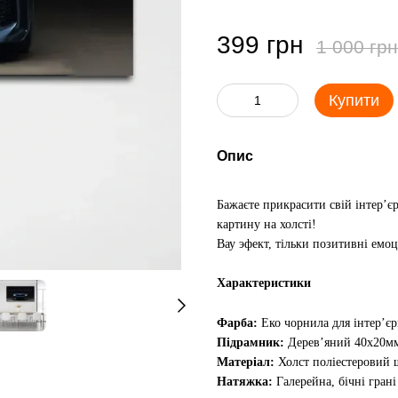
399 грн
1 000 грн
Купити
Опис
Бажаєте прикрасити свій інтер’є
картину на холсті!
Вау эфект, тільки позитивні емоц
Характеристики
Фарба:
Еко чорнила для інтер’є
Підрамник:
Дерев’яний 40х20м
Матеріал:
Холст поліестеровий щ
Натяжка:
Галерейна, бічні гран