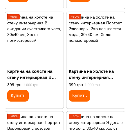
−60%
−60%
Картина на холсте на
Картина на холсте на
стену интерьерная В
стену интерьерная
ожидании счастливого
Портрет Элеоноры. Это
399 грн
399 грн
1 000 грн
1 000 грн
часа
называется мода
Купить
Купить
−60%
−60%