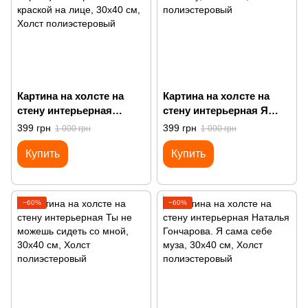
Картина на холсте на
Картина на холсте на
стену интерьерная
стену интерьерная Я
Портрет Воронцовой с
делаю что хочу
399 грн
399 грн
1 000 грн
1 000 грн
розовой краской на лице
Купить
Купить
−60%
−60%