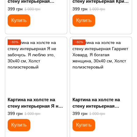
стену интерьерная
стену интерьерная Крик
Приземленный, но все
Мунка
399 грн
399 грн
1 000 грн
1 000 грн
еще выше тебя
Купить
Купить
−60%
−60%
Картина на холсте на
Картина на холсте на
стену интерьерная Я не
стену интерьерная
забочусь. Я люблю это
Гарриет Ховард. Я
399 грн
399 грн
1 000 грн
1 000 грн
богатая женщина
Купить
Купить