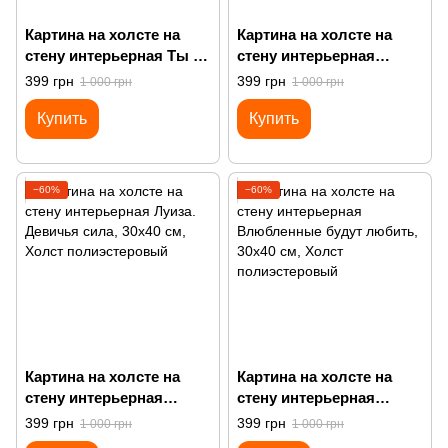
Картина на холсте на
Картина на холсте на
стену интерьерная Ты не
стену интерьерная
можешь сидеть со мной
Наталья Гончарова. Я
399 грн
399 грн
1 000 грн
1 000 грн
сама себе муза
Купить
Купить
−60%
−60%
Картина на холсте на
Картина на холсте на
стену интерьерная
стену интерьерная
Луиза. Девичья сила
Влюбленные будут
399 грн
399 грн
1 000 грн
1 000 грн
любить