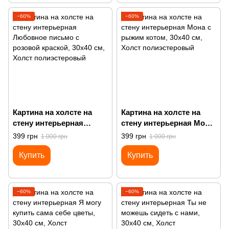
−60%
−60%
Картина на холсте на
Картина на холсте на
стену интерьерная
стену интерьерная Мона
Любовное письмо с
с рыжим котом
399 грн
399 грн
1 000 грн
1 000 грн
розовой краской
Купить
Купить
−60%
−60%