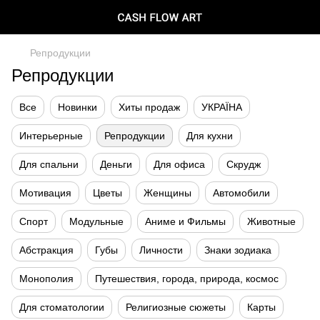
Репродукции
Репродукции
Все
Новинки
Хиты продаж
УКРАЇНА
Интерьерные
Репродукции
Для кухни
Для спальни
Деньги
Для офиса
Скрудж
Мотивация
Цветы
Женщины
Автомобили
Спорт
Модульные
Аниме и Фильмы
Животные
Абстракция
Губы
Личности
Знаки зодиака
Монополия
Путешествия, города, природа, космос
Для стоматологии
Религиозные сюжеты
Карты