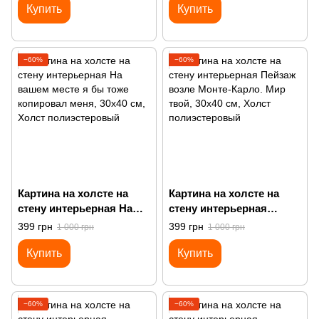
Купить
Купить
−60%
−60%
Картина на холсте на
Картина на холсте на
стену интерьерная На
стену интерьерная
вашем месте я бы тоже
Пейзаж возле Монте-
399 грн
399 грн
1 000 грн
1 000 грн
копировал меня
Карло. Мир твой
Купить
Купить
−60%
−60%