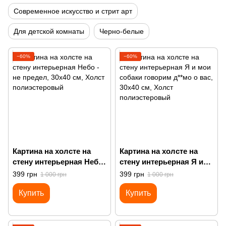
Современное искусство и стрит арт
Для детской комнаты
Черно-белые
−60%
−60%
Картина на холсте на
Картина на холсте на
стену интерьерная Небо
стену интерьерная Я и
- не предел
мои собаки говорим
399 грн
399 грн
1 000 грн
1 000 грн
д**мо о вас
Купить
Купить