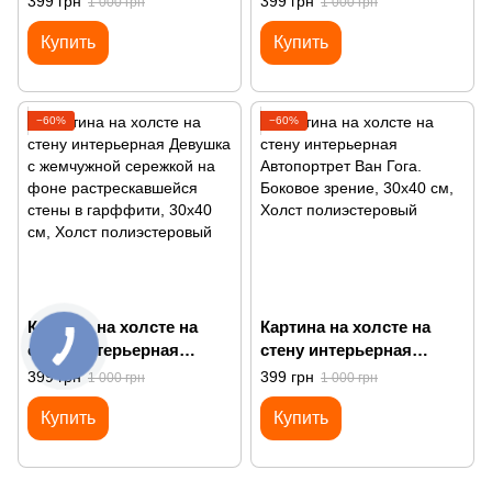
399 грн
399 грн
1 000 грн
1 000 грн
голубой жвачкой
вы это серьезно
Купить
Купить
−60%
−60%
Картина на холсте на
Картина на холсте на
стену интерьерная
стену интерьерная
Девушка с жемчужной
Автопортрет Ван Гога.
399 грн
399 грн
1 000 грн
1 000 грн
сережкой на фоне
Боковое зрение
Купить
Купить
растрескавшейся стены
в гарффити