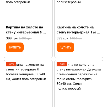
Картина на холсте на
Картина на холсте на
стену интерьерная Я
стену интерьерная Ты не
могу купить сама себе
можешь сидеть с нами
399 грн
399 грн
1 000 грн
1 000 грн
цветы
Купить
Купить
−60%
−60%