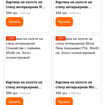
Картина на холсте на
Картина на холсте на
стену интерьерная Я
стену интерьерная
богатая женщина
Девушка с жемчужной
399 грн
399 грн
1 000 грн
1 000 грн
серёжкой на фоне стены
Купить
Купить
граффити
−60%
−60%
Картина на холсте на
Картина на холсте на
стену интерьерная
стену интерьерная Мона
Спокойстве с лайками
Лиза показывает f*ck
399 грн
399 грн
1 000 грн
1 000 грн
Купить
Купить