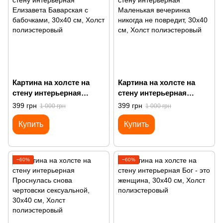
Картина на холсте на
Картина на холсте на
стену интерьерная
стену интерьерная
Елизавета Баварская с
Маленькая вечеринка
399 грн
399 грн
1 000 грн
1 000 грн
бабочками
никогда не повредит
Купить
Купить
−60%
−60%