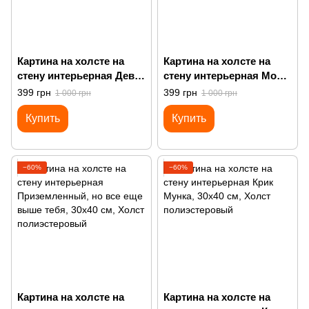
Картина на холсте на
Картина на холсте на
стену интерьерная Дева
стену интерьерная Мой
Мария с кубиком рубика
лучший друг и я лучше,
399 грн
399 грн
1 000 грн
1 000 грн
чем ты
Купить
Купить
−60%
−60%
Картина на холсте на
Картина на холсте на