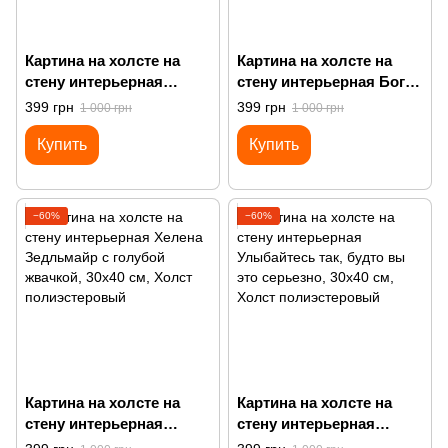
Картина на холсте на
Картина на холсте на
стену интерьерная
стену интерьерная Бог -
Проснулась снова
это женщина
399 грн
399 грн
1 000 грн
1 000 грн
чертовски сексуальной
Купить
Купить
−60%
−60%
Картина на холсте на
Картина на холсте на
стену интерьерная
стену интерьерная
Хелена Зедльмайр с
Улыбайтесь так, будто