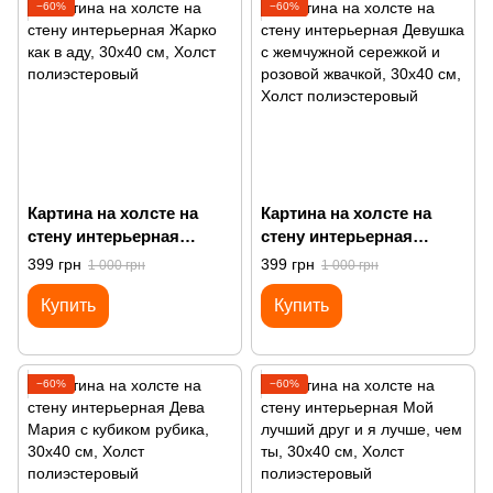
−60%
−60%
Картина на холсте на
Картина на холсте на
стену интерьерная
стену интерьерная
Жарко как в аду
Девушка с жемчужной
399 грн
399 грн
1 000 грн
1 000 грн
сережкой и розовой
Купить
Купить
жвачкой
−60%
−60%