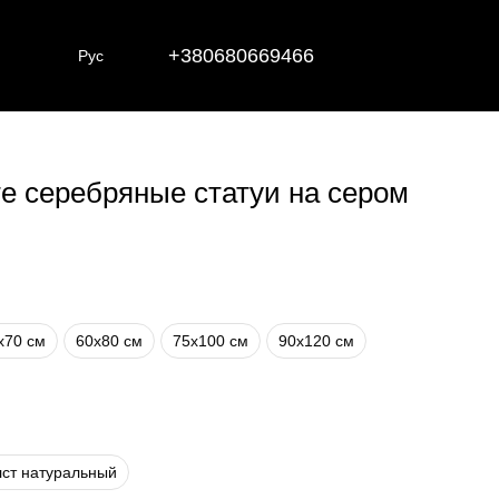
+380680669466
Рус
те серебряные статуи на сером
х70 см
60х80 см
75х100 см
90х120 см
ст натуральный