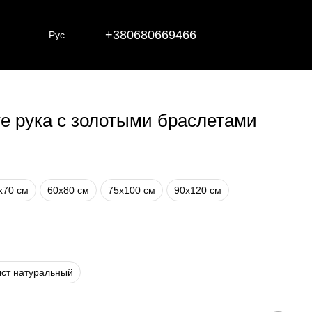
+380680669466
Рус
те рука с золотыми браслетами
х70 см
60х80 см
75х100 см
90х120 см
ст натуральный