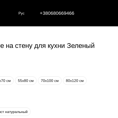
+380680669466
Рус
те на стену для кухни Зеленый
х70 см
55х80 см
70х100 см
80х120 см
ст натуральный