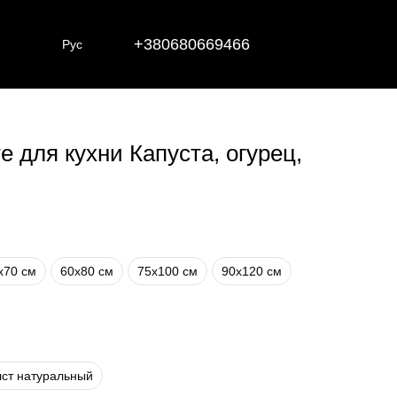
+380680669466
Рус
е для кухни Капуста, огурец,
х70 см
60х80 см
75х100 см
90х120 см
ст натуральный