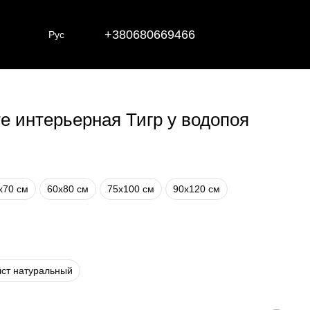
+380680669466
Рус
те интерьерная Тигр у водопоя
х70 см
60х80 см
75х100 см
90х120 см
ст натуральный