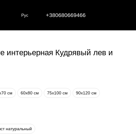
+380680669466
Рус
те интерьерная Кудрявый лев и
х70 см
60х80 см
75х100 см
90х120 см
ст натуральный