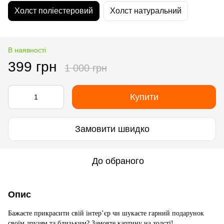
Холст поліестеровий
Холст натуральний
В наявності
399 грн
1 000 грн
Купити
Замовити швидко
До обраного
Опис
Бажаєте прикрасити свій інтер’єр чи шукаєте гарний подарунок
своїм друзям та близьким? Замовте картину на холсті!