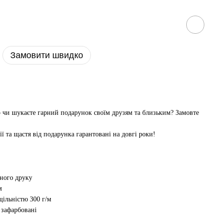
Замовити швидко
р чи шукаєте гарний подарунок своїм друзям та близьким? Замовте
ії та щастя від подарунка гарантовані на довгі роки!
рного друку
м
ільністю 300 г/м
і зафарбовані