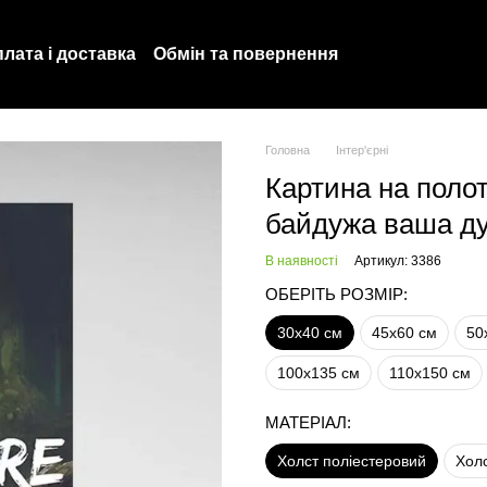
лата і доставка
Обмін та повернення
Політика конфіденційності
Про нас
Головна
Інтер'єрні
Картина на полотн
байдужа ваша д
В наявності
Артикул: 3386
ОБЕРІТЬ РОЗМІР:
30х40 см
45х60 см
50
100х135 см
110х150 см
МАТЕРІАЛ:
Холст поліестеровий
Хол