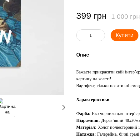
399 грн
1 000 грн
Купити
Опис
Бажаєте прикрасити свій інтер’є
картину на холсті!
Вау эфект, тільки позитивні емоц
Характеристики
Фарба:
Еко чорнила для інтер’є
Підрамник:
Дерев’яний 40х20м
Матеріал:
Холст поліестеровий щ
Натяжка:
Галерейна, бічні гран