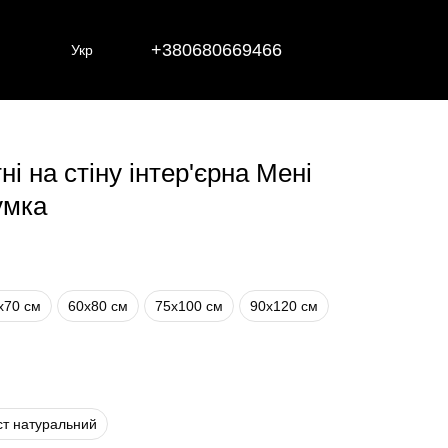
+380680669466
Укр
і на стіну інтер'єрна Мені
умка
х70 см
60х80 см
75х100 см
90х120 см
ст натуральний