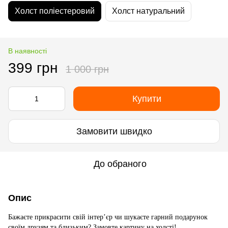
Холст поліестеровий
Холст натуральний
В наявності
399 грн
1 000 грн
Купити
Замовити швидко
До обраного
Опис
Бажаєте прикрасити свій інтер’єр чи шукаєте гарний подарунок
своїм друзям та близьким? Замовте картину на холсті!