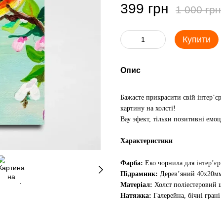
399 грн
1 000 грн
Купити
Опис
Бажаєте прикрасити свій інтер’є
картину на холсті!
Вау эфект, тільки позитивні емоц
Характеристики
Фарба:
Еко чорнила для інтер’є
Підрамник:
Дерев’яний 40х20м
Матеріал:
Холст поліестеровий щ
Натяжка:
Галерейна, бічні гран