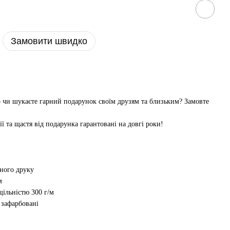
Замовити швидко
р чи шукаєте гарний подарунок своїм друзям та близьким? Замовте
ії та щастя від подарунка гарантовані на довгі роки!
рного друку
м
ільністю 300 г/м
і зафарбовані