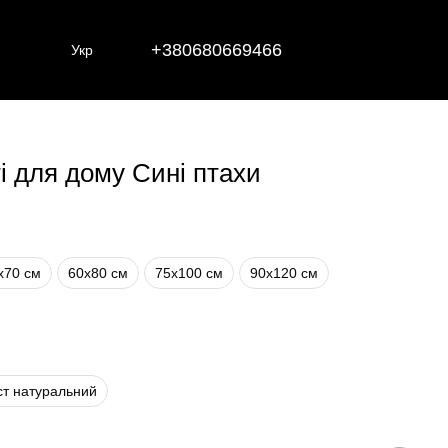
+380680669466
Укр
і для дому Сині птахи
х70 см
60х80 см
75х100 см
90х120 см
ст натуральний