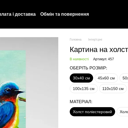
лата і доставка
Обмін та повернення
Політика конфіденційності
Про нас
Головна
Інтер'єрні
Картина на холст
В наявності
Артикул: 457
ОБЕРІТЬ РОЗМІР:
30х40 см
45х60 см
50
100х135 см
110х150 см
МАТЕРІАЛ:
Холст поліестеровий
Хол